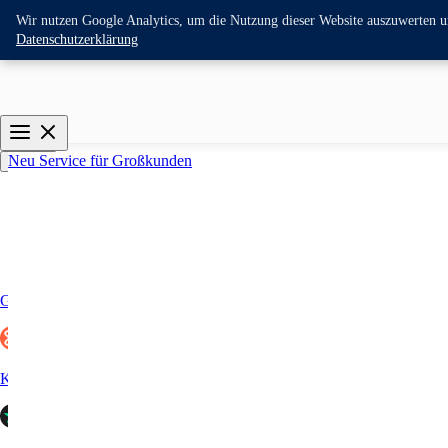
Wir nutzen Google Analytics, um die Nutzung dieser Website auszuwerten und
Datenschutzerklärung
Neu
Service für Großkunden
Portale
Google
Kununu