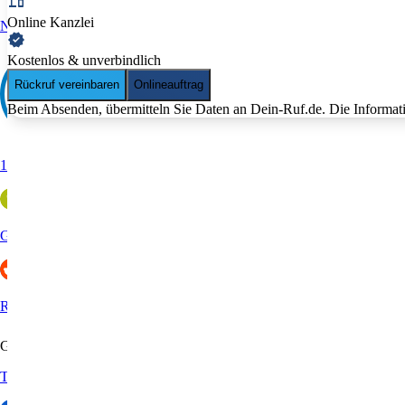
Online Kanzlei
Nicelocal
Kostenlos & unverbindlich
Rückruf vereinbaren
Onlineauftrag
Beim Absenden, übermitteln Sie Daten an Dein-Ruf.de. Die Informati
11880
Golocal
Reddit
Gastronomie & Hotels
Google Rezensionen löschen: BR - Vorsicht vor Trickbetrug
Tripadvisor
Das üble Geschäft mit den Rezensionen