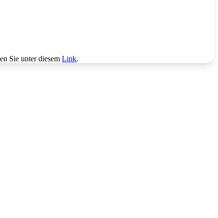
den Sie unter diesem
Link
.
G
Ä