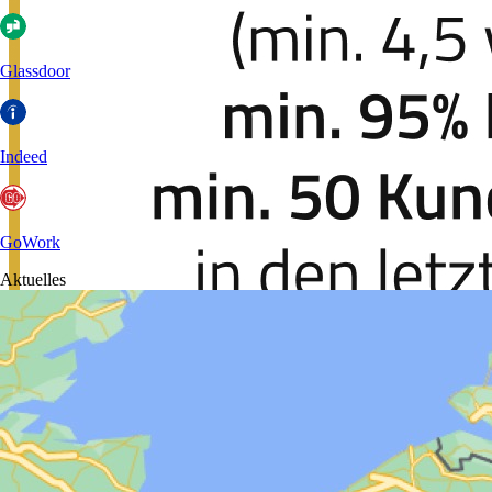
Glassdoor
Indeed
GoWork
Aktuelles