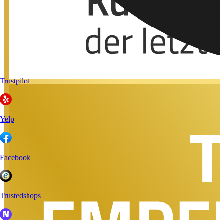
Trustpilot
Yelp
Facebook
Trustedshops