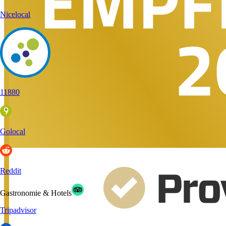
Nicelocal
11880
Golocal
Reddit
Gastronomie & Hotels
Tripadvisor