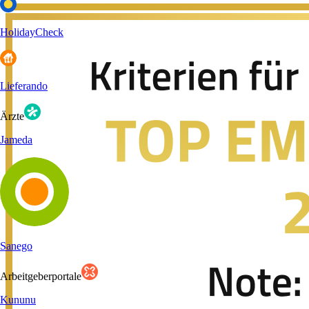
HolidayCheck
Lieferando
Ärzte
Jameda
Sanego
Arbeitgeberportale
Kununu