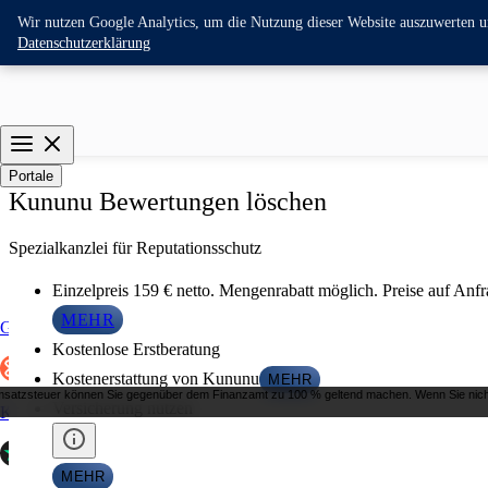
Wir nutzen Google Analytics, um die Nutzung dieser Website auszuwerten und
Datenschutzerklärung
Portale
Kununu Bewertungen löschen
Spezialkanzlei für Reputationsschutz
Einzelpreis 159 € netto. Mengenrabatt möglich. Preise auf An
MEHR
Google
Kostenlose Erstberatung
Kostenerstattung von Kununu
MEHR
Umsatzsteuer können Sie gegenüber dem Finanzamt zu 100 % geltend machen. Wenn Sie nicht
Versicherung nutzen
Kununu
MEHR