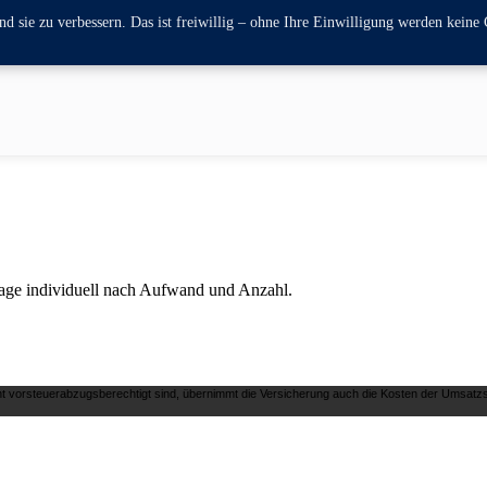
 sie zu verbessern. Das ist freiwillig – ohne Ihre Einwilligung werden keine 
frage individuell nach Aufwand und Anzahl.
 vorsteuerabzugsberechtigt sind, übernimmt die Versicherung auch die Kosten der Umsatzs