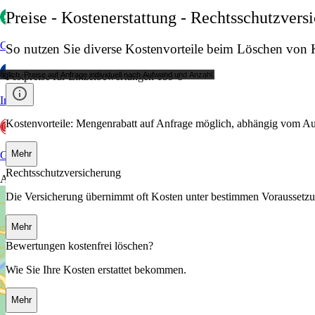
Preise - Kostenerstattung - Rechtsschutzvers
Glassdoor
So nutzen Sie diverse Kostenvorteile beim Löschen vo
ich. Preise auf Anfrage individuell nach Aufwand und Anzahl.
Festpreise für Einzelbewertungen 159 €
Indeed
Kostenvorteile: Mengenrabatt auf Anfrage möglich, abhängig vom A
Mehr
GoWork
Rechtsschutzversicherung
Aktuelles
Die Versicherung übernimmt oft Kosten unter bestimmen Voraussetz
Mehr
Bewertungen kostenfrei löschen?
Wie Sie Ihre Kosten erstattet bekommen.
Mehr