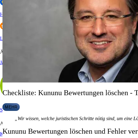
HolidayCheck
Lieferando
Ärzte
Jameda
Checkliste: Kununu Bewertungen löschen - T
MEHR
Sanego
„Wir wissen, welche juristischen Schritte nötig sind, um eine 
Arbeitgeberportale
Kununu Bewertungen löschen und Fehler ve
Kununu