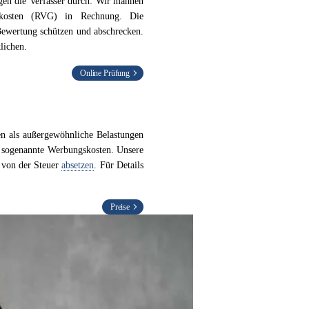
en die Verfasser durch: Wir mahnen
skosten (RVG) in Rechnung. Die
 Bewertung schützen und abschrecken.
lichen.
Online Prüfung
n als außergewöhnliche Belastungen
m sogenannte Werbungskosten. Unsere
 von der Steuer
absetzen
. Für Details
Preise