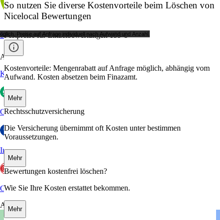
So nutzen Sie diverse Kostenvorteile beim Löschen von
Nicelocal Bewertungen
Sanego
ich. Preise auf Anfrage individuell nach Aufwand und Anzahl.
Festpreise für Einzelbewertungen 159 €
Arbeitgeberportale
Kostenvorteile: Mengenrabatt auf Anfrage möglich, abhängig vom
Kununu
Aufwand. Kosten absetzen beim Finazamt.
Mehr
Rechtsschutzversicherung
Glassdoor
Die Versicherung übernimmt oft Kosten unter bestimmen
Voraussetzungen.
Indeed
Mehr
Bewertungen kostenfrei löschen?
Wie Sie Ihre Kosten erstattet bekommen.
GoWork
Aktuelles
Mehr