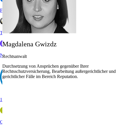
Facebook
Trustedshops
Magdalena Gwizdz
Nicelocal
Rechtsanwalt
Durchsetzung von Ansprüchen gegenüber Ihrer
Rechtsschutzversicherung, Bearbeitung außergerichtlicher und
gerichtlicher Fälle im Bereich Reputation.
11880
Golocal