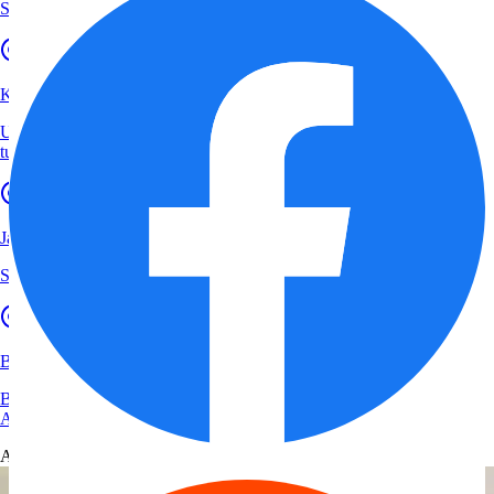
Schritt für Schritt erklärt und Tipps vom Anwalt
Kununu Bewertungen löschen
Ungerechtfertigte Bewertungen auf Kununu – das sollten Arbeitgeber
tun.
Jameda Bewertungen löschen
So können Ärzte eine negative Jameda Bewertung löschen lassen.
Bewertungen kaufen
Beratung zu illegalen und legalen Tricks von einem spezialisierten
Anwalt.
Aktuelles