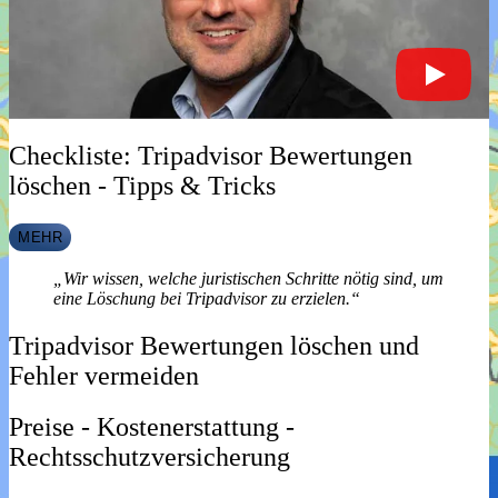
fragen Sie bitte Ihren Steuerberater.
Online Prüfung
Preise
Rechtsanw
Checkliste: Tripadvisor Bewertungen
löschen - Tipps & Tricks
MEHR
„Wir wissen, welche juristischen Schritte nötig sind, um
eine Löschung bei Tripadvisor zu erzielen.“
Tripadvisor Bewertungen löschen und
Fehler vermeiden
Preise - Kostenerstattung -
Rechtsschutzversicherung