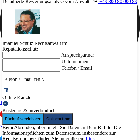
Detaillierte Bewertungsanalyse vom Anwalt.
+49 800 80 000 89
Imanuel Schulz
Rechtsanwalt im
Reputationsschutz
Ansprechpartner
Unternehmen
Telefon / Email
Telefon / Email
fehlt.
Online Kanzlei
Trustpilot
Kostenlos & unverbindlich
Rückruf vereinbaren
Onlineauftrag
Yelp
Beim Absenden, übermitteln Sie Daten an Dein-Ruf.de. Die
Informationspflichten zum Datenschutz, insbesondere zur
Rechtsgrundlage, finden Sie unter diesem
Link
.