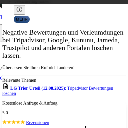
Versicherung nutzen
Trustpilot
MEHR
Negative Bewertungen und Verleumdungen
bei Tripadvisor, Google, Kununu, Jameda,
Trustpilot und anderen Portalen löschen
lassen.
Überlassen Sie Ihren Ruf nicht anderen!
Allgemein
Google
Relevante Themen
LG Trier Urteil (12.08.2025)
: Tripadvisor Bewertungen
löschen
Kostenlose Anfrage & Auftrag
5.0
Rezensionen