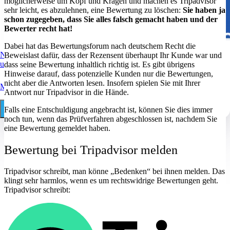
möglicherweise um Kopf und Kragen und machen es Tripadvisor
sehr leicht, es abzulehnen, eine Bewertung zu löschen:
Sie haben ja
schon zugegeben, dass Sie alles falsch gemacht haben und der
Bewerter recht hat!
Dabei hat das Bewertungsforum nach deutschem Recht die
Nutzen Sie Spezialwissen vom Anwalt zum Löschen von
Beweislast dafür, dass der Rezensent überhaupt Ihr Kunde war und
ungerechtfertigten Bewertungen.
dass seine Bewertung inhaltlich richtig ist. Es gibt übrigens
Hinweise darauf, dass potenzielle Kunden nur die Bewertungen,
nicht aber die Antworten lesen. Insofern spielen Sie mit Ihrer
Mehr
Antwort nur Tripadvisor in die Hände.
Falls eine Entschuldigung angebracht ist, können Sie dies immer
030 29 68 11 18
Online Auftrag
noch tun, wenn das Prüfverfahren abgeschlossen ist, nachdem Sie
eine Bewertung gemeldet haben.
Bewertung bei Tripadvisor melden
Tripadvisor schreibt, man könne „Bedenken“ bei ihnen melden. Das
klingt sehr harmlos, wenn es um rechtswidrige Bewertungen geht.
Tripadvisor schreibt: