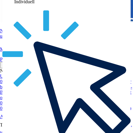
Individuell
Nutzen Sie Spezialwissen vom Anwalt zum Löschen von
ungerechtfertigten Bewertungen.
Mehr
Preise
Medien
Team
Referenzen
Ärzte
Großkunden
Aktuelles
Neueste Beiträge
09.07.2026
KI-Zusammenfassung im Google
Unternehmensprofil prüfen lassen: Was Unternehmen jetzt tun sollten
02.07.2026
Sogar Google beschwert sich über uns – warum das unser
bestes Gütesiegel ist
02.07.2026
Wie lässt sich eine negative Check24-
Bewertung löschen?
02.07.2026
Bewertungen löschen lassen: Anwalt
oder Agentur? Warum die RDG-Zulassung entscheidend ist
09.06.2026
Agoda-Bewertungen löschen – Tipps vom Anwalt
03.06.2026
Google Bewertung löschen: Anleitung (selbst & rechtlich)
Alle Beiträge ansehen
Themenseiten
Gerichtsverfahren gegen Google
1.000+ Verfahren,