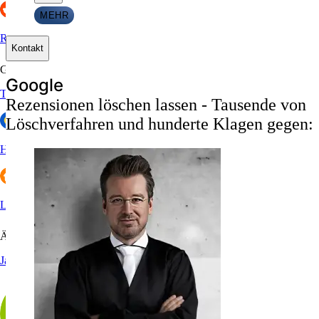
MEHR
Reddit
Kontakt
Gastronomie & Hotels
G
o
o
g
l
e
Tripadvisor
Rezensionen löschen lassen - Tausende von
Löschverfahren und hunderte Klagen gegen:
HolidayCheck
Lieferando
Ärzte
Jameda