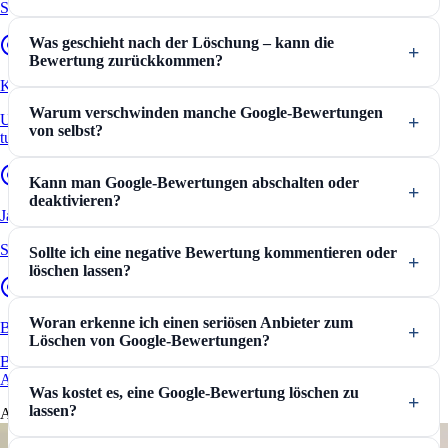
Schritt für Schritt erklärt und Tipps vom Anwalt
Was geschieht nach der Löschung – kann die
Bewertung zurückkommen?
Kununu Bewertungen löschen
Warum verschwinden manche Google-Bewertungen
Ungerechtfertigte Bewertungen auf Kununu – das sollten Arbeitgeber
von selbst?
tun.
Kann man Google-Bewertungen abschalten oder
deaktivieren?
Jameda Bewertungen löschen
So können Ärzte eine negative Jameda Bewertung löschen lassen.
Sollte ich eine negative Bewertung kommentieren oder
löschen lassen?
Woran erkenne ich einen seriösen Anbieter zum
Bewertungen kaufen
Löschen von Google-Bewertungen?
Beratung zu illegalen und legalen Tricks von einem spezialisierten
Anwalt.
Was kostet es, eine Google-Bewertung löschen zu
lassen?
Aktuelles