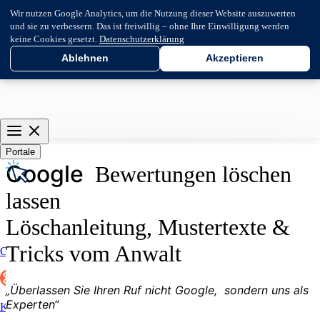
Wir nutzen Google Analytics, um die Nutzung dieser Website auszuwerten
und sie zu verbessern. Das ist freiwillig – ohne Ihre Einwilligung werden
keine Cookies gesetzt.
Datenschutzerklärung
Ablehnen
Akzeptieren
Portale
G
o
o
g
l
e
Bewertungen löschen
lassen
Löschanleitung, Mustertexte &
Tricks vom Anwalt
Google
„Überlassen Sie Ihren Ruf nicht
G
o
o
g
l
e
,
sondern uns als
Experten“
Kununu