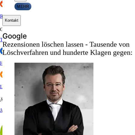
MEHR
Reddit
Kontakt
Gastronomie & Hotels
G
o
o
g
l
e
Tripadvisor
Rezensionen löschen lassen - Tausende von
Löschverfahren und hunderte Klagen gegen:
HolidayCheck
Lieferando
Ärzte
Jameda