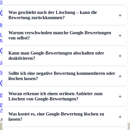
Schritt für Schritt erklärt und Tipps vom Anwalt
Was geschieht nach der Löschung – kann die
Bewertung zurückkommen?
Kununu Bewertungen löschen
Warum verschwinden manche Google-Bewertungen
Ungerechtfertigte Bewertungen auf Kununu – das sollten Arbeitgeber
von selbst?
tun.
Kann man Google-Bewertungen abschalten oder
deaktivieren?
Jameda Bewertungen löschen
So können Ärzte eine negative Jameda Bewertung löschen lassen.
Sollte ich eine negative Bewertung kommentieren oder
löschen lassen?
Woran erkenne ich einen seriösen Anbieter zum
Bewertungen kaufen
Löschen von Google-Bewertungen?
Beratung zu illegalen und legalen Tricks von einem spezialisierten
Anwalt.
Was kostet es, eine Google-Bewertung löschen zu
lassen?
Aktuelles