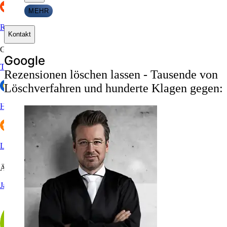
MEHR
Reddit
Kontakt
Gastronomie & Hotels
G
o
o
g
l
e
Tripadvisor
Rezensionen löschen lassen - Tausende von
Löschverfahren und hunderte Klagen gegen:
HolidayCheck
Lieferando
Ärzte
Jameda