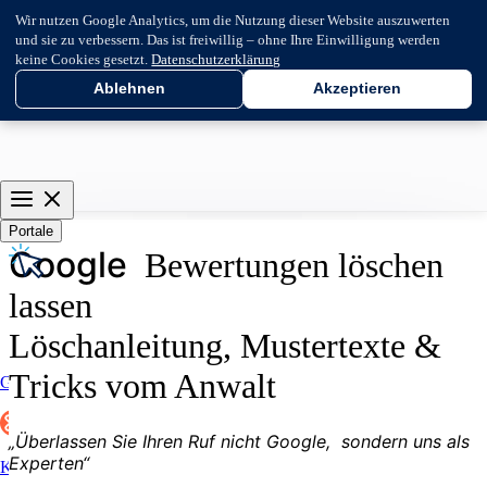
Wir nutzen Google Analytics, um die Nutzung dieser Website auszuwerten
und sie zu verbessern. Das ist freiwillig – ohne Ihre Einwilligung werden
keine Cookies gesetzt.
Datenschutzerklärung
Ablehnen
Akzeptieren
Portale
G
o
o
g
l
e
Bewertungen löschen
lassen
Löschanleitung, Mustertexte &
Tricks vom Anwalt
Google
„Überlassen Sie Ihren Ruf nicht
G
o
o
g
l
e
,
sondern uns als
Experten“
Kununu