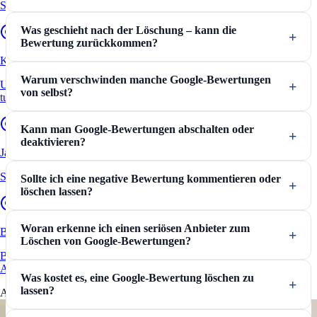
Schritt für Schritt erklärt und Tipps vom Anwalt
Was geschieht nach der Löschung – kann die
Bewertung zurückkommen?
Kununu Bewertungen löschen
Warum verschwinden manche Google-Bewertungen
Ungerechtfertigte Bewertungen auf Kununu – das sollten Arbeitgeber
von selbst?
tun.
Kann man Google-Bewertungen abschalten oder
deaktivieren?
Jameda Bewertungen löschen
So können Ärzte eine negative Jameda Bewertung löschen lassen.
Sollte ich eine negative Bewertung kommentieren oder
löschen lassen?
Woran erkenne ich einen seriösen Anbieter zum
Bewertungen kaufen
Löschen von Google-Bewertungen?
Beratung zu illegalen und legalen Tricks von einem spezialisierten
Anwalt.
Was kostet es, eine Google-Bewertung löschen zu
lassen?
Aktuelles