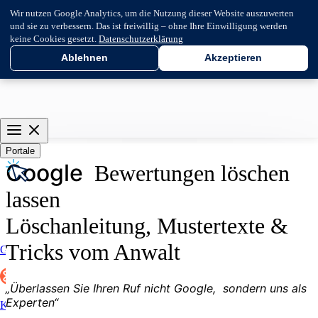
Wir nutzen Google Analytics, um die Nutzung dieser Website auszuwerten
und sie zu verbessern. Das ist freiwillig – ohne Ihre Einwilligung werden
keine Cookies gesetzt.
Datenschutzerklärung
Ablehnen
Akzeptieren
Portale
G
o
o
g
l
e
Bewertungen löschen
lassen
Löschanleitung, Mustertexte &
Tricks vom Anwalt
Google
„Überlassen Sie Ihren Ruf nicht
G
o
o
g
l
e
,
sondern uns als
Experten“
Kununu