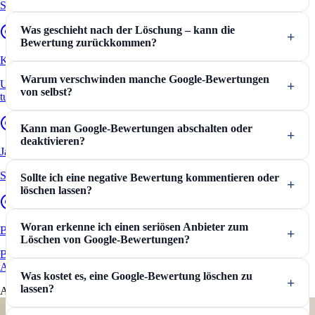
Schritt für Schritt erklärt und Tipps vom Anwalt
Was geschieht nach der Löschung – kann die
Bewertung zurückkommen?
Kununu Bewertungen löschen
Warum verschwinden manche Google-Bewertungen
Ungerechtfertigte Bewertungen auf Kununu – das sollten Arbeitgeber
von selbst?
tun.
Kann man Google-Bewertungen abschalten oder
deaktivieren?
Jameda Bewertungen löschen
So können Ärzte eine negative Jameda Bewertung löschen lassen.
Sollte ich eine negative Bewertung kommentieren oder
löschen lassen?
Woran erkenne ich einen seriösen Anbieter zum
Bewertungen kaufen
Löschen von Google-Bewertungen?
Beratung zu illegalen und legalen Tricks von einem spezialisierten
Anwalt.
Was kostet es, eine Google-Bewertung löschen zu
lassen?
Aktuelles