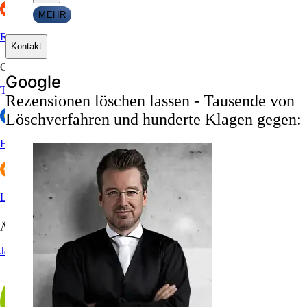
MEHR
Reddit
Kontakt
Gastronomie & Hotels
G
o
o
g
l
e
Tripadvisor
Rezensionen löschen lassen - Tausende von
Löschverfahren und hunderte Klagen gegen:
HolidayCheck
Lieferando
Ärzte
Jameda