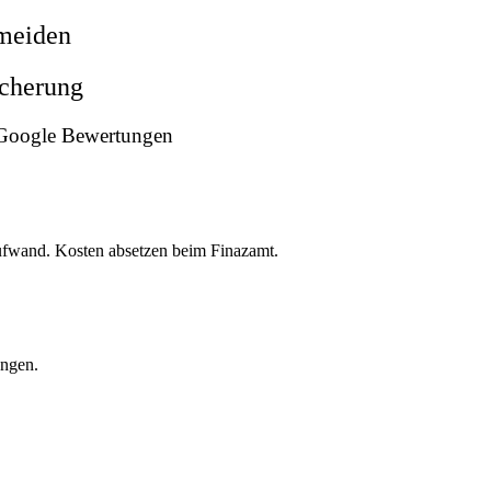
rmeiden
icherung
n Google Bewertungen
ufwand. Kosten absetzen beim Finazamt.
ungen.