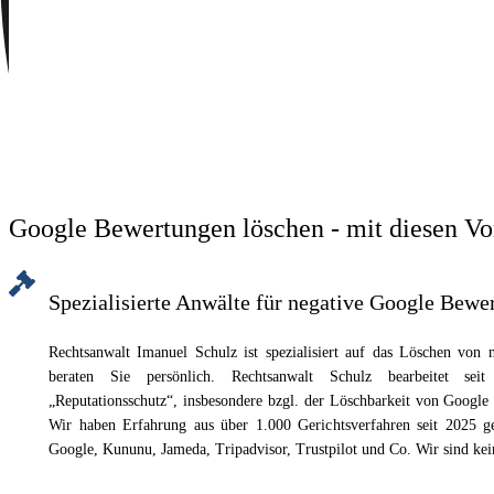
Google Rezensionen löschen: BR - Vorsicht vor Trickbetrug
Das üble Geschäft mit den Rezensionen
Google Bewertungen löschen - mit diesen Vo
Spezialisierte Anwälte für negative Google Bewe
Rechtsanwalt Imanuel Schulz ist spezialisiert auf das Löschen von
beraten Sie persönlich. Rechtsanwalt Schulz bearbeitet s
„Reputationsschutz“, insbesondere bzgl. der Löschbarkeit von Google
Wir haben Erfahrung aus über 1.000 Gerichtsverfahren seit 2025 g
Google, Kununu, Jameda, Tripadvisor, Trustpilot und Co. Wir sind kei