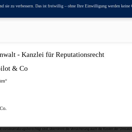
 sie zu verbessern. Das ist freiwillig – ohne Ihre Einwilligung werden keine 
walt - Kanzlei für Reputationsrecht
pilot & Co
ten“
 Co.
 vorsteuerabzugsberechtigt sind, übernimmt die Versicherung auch die Kosten der Umsatzs