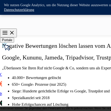
Wir nutzen Google Analytics, um die Nutzung dieser Website auszuwerten und
Datenschutzerklärung
Portale
Negative Bewertungen löschen lassen vom An
Google, Kununu, Jameda, Tripadvisor, Trust
„Überlassen Sie Ihren Ruf nicht Google & Co, sondern uns als Exper
Google
40.000+ Bewertungen gelöscht
650+ Google- Prozesse (nur 2025)
Siege: Hunderte gerichtliche Erfolge vs Google, Trustpilot und
Kununu
Spezialkanzlei seit 2018
Hohe Erfolgschancen auf Löschung
Umsatzsteuer können Sie gegenüber dem Finanzamt zu 100 % geltend machen. Wenn Sie nicht