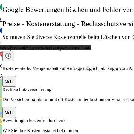
Google Bewertungen löschen und Fehler ve
Glassdoor
Preise - Kostenerstattung - Rechtsschutzvers
So nutzen Sie diverse Kostenvorteile beim Löschen vo
Indeed
ich. Preise auf Anfrage individuell nach Aufwand und Anzahl.
Festpreise für Einzelbewertungen 159 €
GoWork
Kostenvorteile: Mengenrabatt auf Anfrage möglich, abhängig vom A
Aktuelles
Mehr
Rechtsschutzversicherung
Die Versicherung übernimmt oft Kosten unter bestimmen Voraussetz
Mehr
Bewertungen kostenfrei löschen?
Wie Sie Ihre Kosten erstattet bekommen.