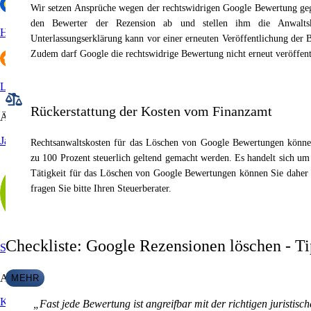
Wir setzen Ansprüche wegen der rechtswidrigen Google Bewertung geg
den Bewerter der Rezension ab und stellen ihm die Anwalt
HolidayCheck
Unterlassungserklärung kann vor einer erneuten Veröffentlichung der
Zudem darf Google die rechtswidrige Bewertung nicht erneut veröffent
Lieferando
Rückerstattung der Kosten vom Finanzamt
Ärzte
Jameda
Rechtsanwaltskosten für das Löschen von Google Bewertungen könne
zu 100 Prozent steuerlich geltend gemacht werden. Es handelt sich u
Tätigkeit für das Löschen von Google Bewertungen können Sie daher
fragen Sie bitte Ihren Steuerberater.
Checkliste: Google Rezensionen löschen - T
Sanego
Arbeitgeberportale
MEHR
Kununu
„Fast jede Bewertung ist angreifbar mit der richtigen juristi